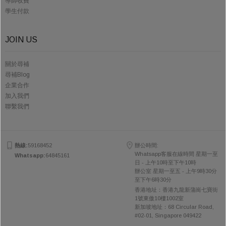
導師收費
學生付款
JOIN US
關於尋補
尋補Blog
企業合作
加入我們
聯繫我們
熱線:
59168452
辦公時間:
Whatsapp客服在線時間 星期一至
Whatsapp:
64845161
日 - 上午10時至下午10時
辦公室 星期一至五 - 上午9時30分
至下午6時30分
香港地址：香港九龍新蒲崗七寶街
1號東傲10樓1002室
新加坡地址：68 Circular Road,
#02-01, Singapore 049422