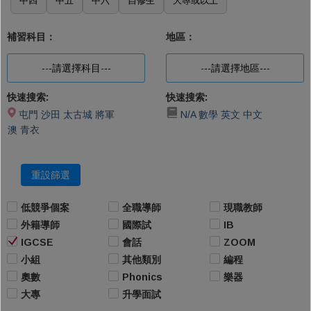
中四
中五
中六
自修生
大專或以上
補習科目：
地區：
---請選擇科目---
---請選擇地區---
快速搜索:
快速搜索:
屯門
沙田
太古城
將軍
N/A
數學
英文
中文
澳
青衣
重設篩選
低競爭個案
全職導師
現職教師
外籍導師
國際試
IB
IGCSE
會話
ZOOM
小組
其他類別
編程
奧數
Phonics
樂器
大專
升學面試