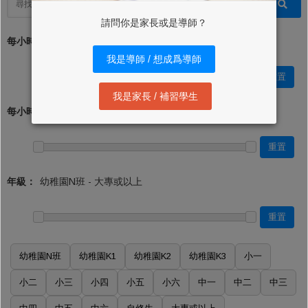
請問你是家長或是導師？
每小時學費 (最低)：*
我是導師 / 想成爲導師
重置
我是家長 / 補習學生
每小時學費 (最高)：
重置
年級：
重置
幼稚園N班
幼稚園K1
幼稚園K2
幼稚園K3
小一
小二
小三
小四
小五
小六
中一
中二
中三