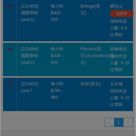
[223493]
每小時
Biology(英
鑽石山
國際學校
$430 -
文)
低競爭
year12
500
現時申請
人數: 0-5
位導師
[223486]
每小時
Physics(英
視像補習
國際學校
$430 -
文),Economics(英
現時申請
year12
500
文)
人數: 6-10
位導師
[223425]
每小時
全科(英文)
太古城
year7
$280 -
現時申請
450
人數: 6-10
位導師
«
1
»