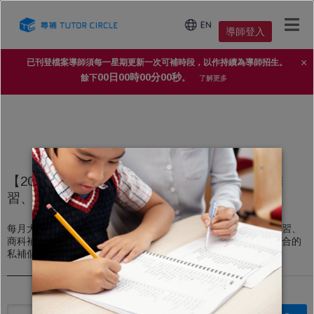
導師登入
×
已刊登檔案導師須每一星期更新一次可補時段，以作持續為導師招生。
00日00時00分00秒
餘下
。
了解更多
×
【2025年家長導師信賴 No.1 補習平台】上門補
習、私人補習個案
每月大量上門補習、私人補習個案，不論DSE文科補習、理科補習、
商科補習，還是高中、初中、小學補習，導師都能即時配對到適合的
私補個案。