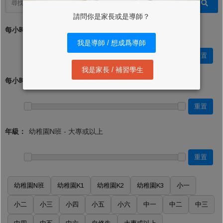
請問你是家長或是導師？
每小時學費 (最低)：*
我是導師 / 想成爲導師
重置
我是家長 / 補習學生
每小時學費 (最高)：
重置
年級：
重置
幼稚園N班
幼稚園K1
幼稚園K2
幼稚園K3
小一
小二
小三
小四
小五
小六
中一
中二
中三