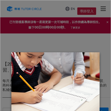
導師登入
×
已刊登檔案導師須每一星期更新一次可補時段，以作持續為導師招生。
00日00時00分00秒
餘下
。
了解更多
×
【2025年家長導師信賴 No.1 補習平台】上門補
習、私人補習個案
每月大量上門補習、私人補習個案，不論DSE文科補習、理科補習、
商科補習，還是高中、初中、小學補習，導師都能即時配對到適合的
私補個案。