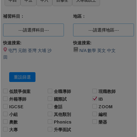
中四
中五
中六
自修生
大專或以上
補習科目：
地區：
---請選擇科目---
---請選擇地區---
快速搜索:
快速搜索:
屯門
元朗
荃灣
大埔
沙
N/A
數學
英文
中文
田
重設篩選
低競爭個案
全職導師
現職教師
外籍導師
國際試
IB
IGCSE
會話
ZOOM
小組
其他類別
編程
奧數
Phonics
樂器
大專
升學面試