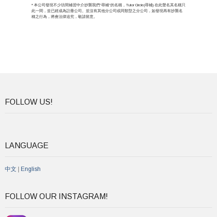
* 本公司發現不少坊間補習中介抄襲我們”尋補”的名稱，Tutor Circle(尋補) 在此聲名其名稱只
此一間，並已經成為註冊公司。並沒有其他分公司或同類型之分公司，如發現再有抄襲名
稱之行為，將會法律追究，敬請留意。
FOLLOW US!
LANGUAGE
中文
|
English
FOLLOW OUR INSTAGRAM!