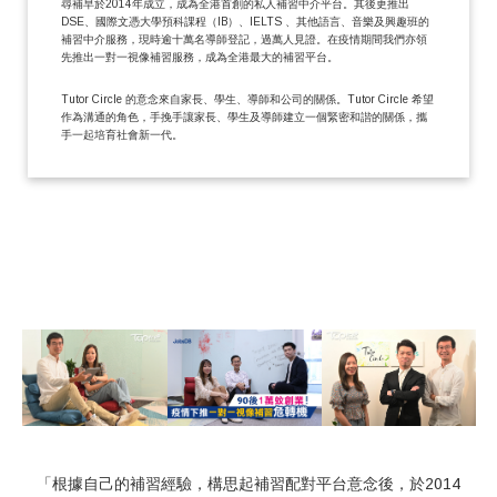
尋補早於2014年成立，成為全港首創的私人補習中介平台。其後更推出
DSE、國際文憑大學預科課程（IB）、IELTS 、其他語言、音樂及興趣班的
補習中介服務，現時逾十萬名導師登記，過萬人見證。在疫情期間我們亦領
先推出一對一視像補習服務，成為全港最大的補習平台。
Tutor Circle 的意念來自家長、學生、導師和公司的關係。Tutor Circle 希望
作為溝通的角色，手挽手讓家長、學生及導師建立一個緊密和諧的關係，攜
手一起培育社會新一代。
「根據自己的補習經驗，構思起補習配對平台意念後，於2014