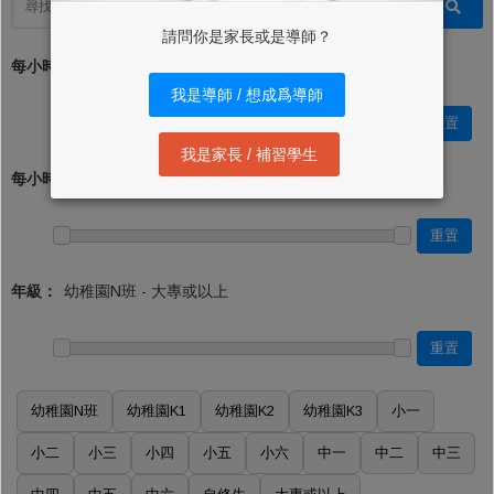
請問你是家長或是導師？
每小時學費 (最低)：*
我是導師 / 想成爲導師
重置
我是家長 / 補習學生
每小時學費 (最高)：
重置
年級：
重置
幼稚園N班
幼稚園K1
幼稚園K2
幼稚園K3
小一
小二
小三
小四
小五
小六
中一
中二
中三