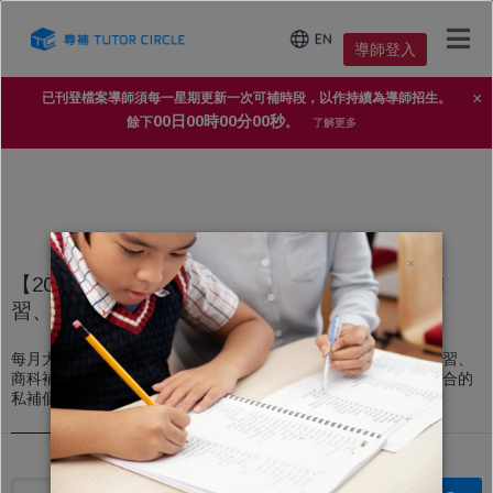
導師登入
×
已刊登檔案導師須每一星期更新一次可補時段，以作持續為導師招生。
00日00時00分00秒
餘下
。
了解更多
×
【2025年家長導師信賴 No.1 補習平台】上門補
習、私人補習個案
每月大量上門補習、私人補習個案，不論DSE文科補習、理科補習、
商科補習，還是高中、初中、小學補習，導師都能即時配對到適合的
私補個案。