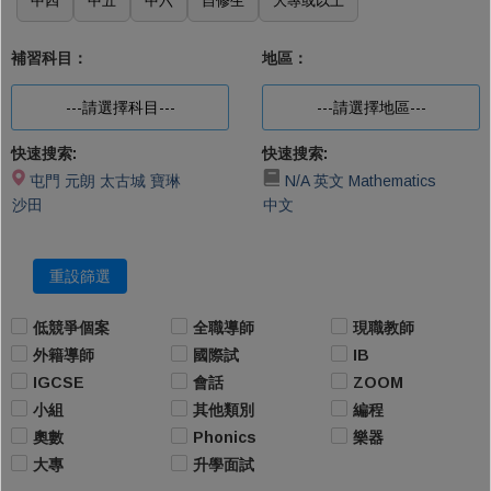
中四
中五
中六
自修生
大專或以上
補習科目：
地區：
---請選擇科目---
---請選擇地區---
快速搜索:
快速搜索:
屯門
元朗
太古城
寶琳
N/A
英文
Mathematics
沙田
中文
重設篩選
低競爭個案
全職導師
現職教師
外籍導師
國際試
IB
IGCSE
會話
ZOOM
小組
其他類別
編程
奧數
Phonics
樂器
大專
升學面試