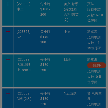
[223399]
每小時
英文,數學
寶琳
中二
$180 -
(英文),綜
現時申請
200
合科學(英
人數: 6-10
文)
位導師
[223397]
每小時
中文
將軍澳
K2
$140 -
現時申請
180
人數: 11-
15位導師
[223392]
每小時
日語
將軍澳
大專或以
$180 -
低競爭
上 Year 1
250
現時申請
人數: 0-5
位導師
[223369]
每小時
N班面試
寶琳,將軍
N班 (2人)
$180 -
澳
220
現時申請