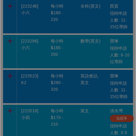
[223246]
每小時
全科(英文)
西貢
小六
$180 -
現時申請
220
人數: 11-
15位導師
[223296]
每小時
數學(英文)
寶琳
小六
$180 -
現時申請
200
人數: 6-10
位導師
[223523]
每小時
英語會話,
寶琳
K2
$280 -
英文
現時申請
320
人數: 11-
15位導師
[223518]
每小時
英文
清水灣
小四
$170 -
低競爭
210
現時申請
人數: 0-5