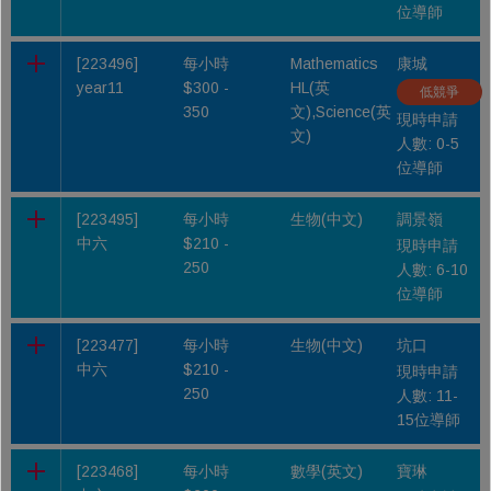
位導師
[223496]
每小時
Mathematics
康城
year11
$300 -
HL(英
低競爭
350
文),Science(英
現時申請
文)
人數: 0-5
位導師
[223495]
每小時
生物(中文)
調景嶺
中六
$210 -
現時申請
250
人數: 6-10
位導師
[223477]
每小時
生物(中文)
坑口
中六
$210 -
現時申請
250
人數: 11-
15位導師
[223468]
每小時
數學(英文)
寶琳