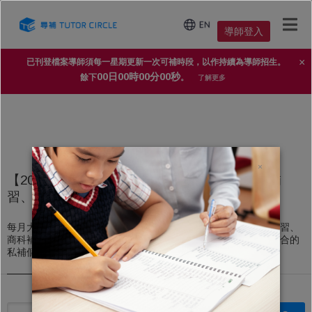
導師登入
×
已刊登檔案導師須每一星期更新一次可補時段，以作持續為導師招生。
00日00時00分00秒
餘下
。
了解更多
×
【2025年家長導師信賴 No.1 補習平台】上門補
習、私人補習個案
每月大量上門補習、私人補習個案，不論DSE文科補習、理科補習、
商科補習，還是高中、初中、小學補習，導師都能即時配對到適合的
私補個案。