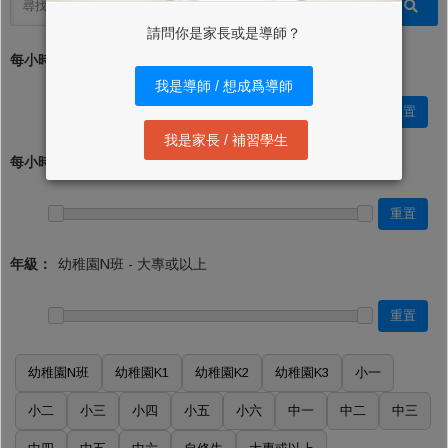
請問你是家長或是導師？
每小時學費 (最低)：*
我是導師 / 想成爲導師
重置
我是家長 / 補習學生
每小時學費 (最高)：
重置
年級：
重置
幼稚園N班
幼稚園K1
幼稚園K2
幼稚園K3
小一
小二
小三
小四
小五
小六
中一
中二
中三