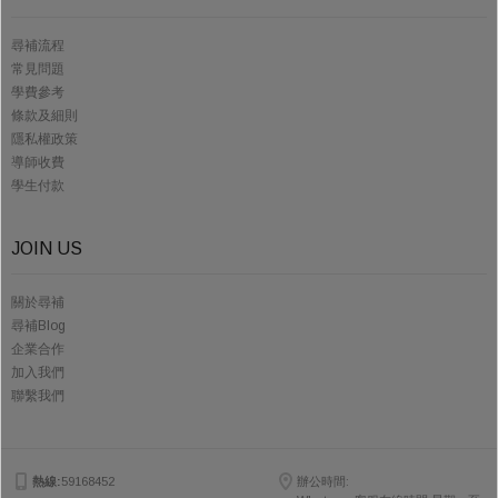
尋補流程
常見問題
學費參考
條款及細則
隱私權政策
導師收費
學生付款
JOIN US
關於尋補
尋補Blog
企業合作
加入我們
聯繫我們
熱線:
59168452
辦公時間: