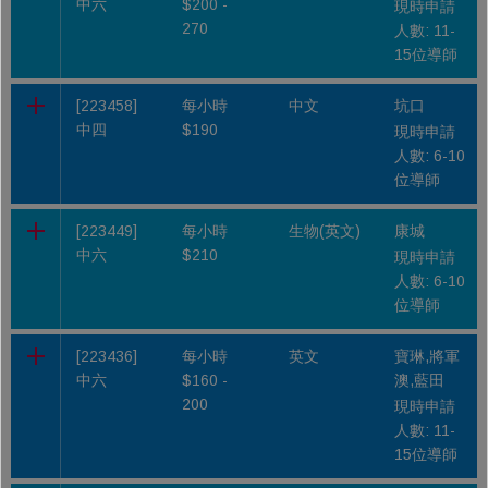
中六
$200 -
現時申請
270
人數: 11-
15位導師
[223458]
每小時
中文
坑口
中四
$190
現時申請
人數: 6-10
位導師
[223449]
每小時
生物(英文)
康城
中六
$210
現時申請
人數: 6-10
位導師
[223436]
每小時
英文
寶琳,將軍
中六
$160 -
澳,藍田
200
現時申請
人數: 11-
15位導師