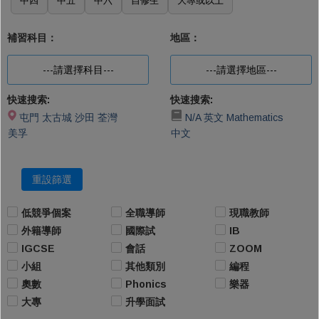
中四
中五
中六
自修生
大專或以上
補習科目：
地區：
---請選擇科目---
---請選擇地區---
快速搜索:
快速搜索:
屯門
太古城
沙田
荃灣
N/A
英文
Mathematics
美孚
中文
重設篩選
低競爭個案
全職導師
現職教師
外籍導師
國際試
IB
IGCSE
會話
ZOOM
小組
其他類別
編程
奧數
Phonics
樂器
大專
升學面試