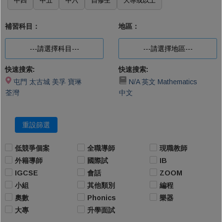
中四
中五
中六
自修生
大專或以上
補習科目：
地區：
---請選擇科目---
---請選擇地區---
快速搜索:
快速搜索:
屯門
太古城
美孚
寶琳
N/A
英文
Mathematics
荃灣
中文
重設篩選
低競爭個案
全職導師
現職教師
外籍導師
國際試
IB
IGCSE
會話
ZOOM
小組
其他類別
編程
奧數
Phonics
樂器
大專
升學面試