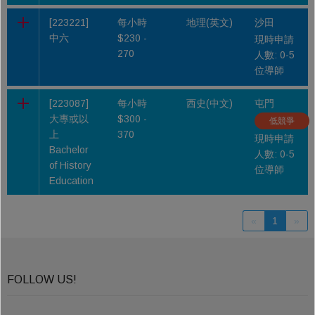
[223221]
每小時
地理(英文)
沙田
中六
$230 -
現時申請
270
人數: 0-5
位導師
[223087]
每小時
西史(中文)
屯門
大專或以
$300 -
低競爭
上
370
現時申請
Bachelor
人數: 0-5
of History
位導師
Education
«
1
»
FOLLOW US!