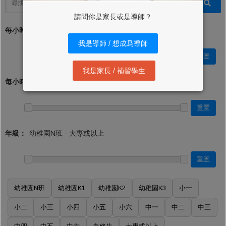
請問你是家長或是導師？
每小時學費 (最低)：*
我是導師 / 想成爲導師
重置
我是家長 / 補習學生
每小時學費 (最高)：
重置
年級：
重置
幼稚園N班
幼稚園K1
幼稚園K2
幼稚園K3
小一
小二
小三
小四
小五
小六
中一
中二
中三