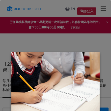
導師登入
×
已刊登檔案導師須每一星期更新一次可補時段，以作持續為導師招生。
00日00時00分00秒
餘下
。
了解更多
×
【2025年家長導師信賴 No.1 補習平台】上門補
習、私人補習個案
每月大量上門補習、私人補習個案，不論DSE文科補習、理科補習、
商科補習，還是高中、初中、小學補習，導師都能即時配對到適合的
私補個案。