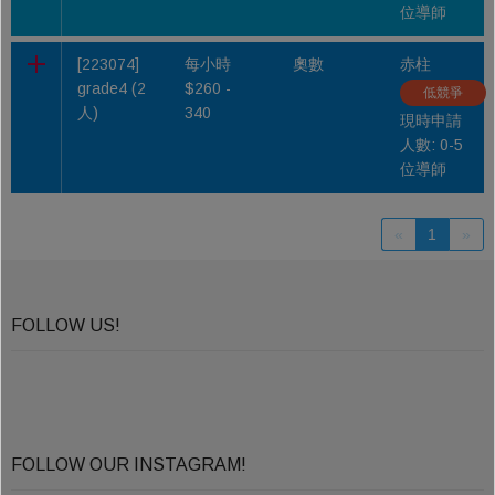
位導師
[223074]
每小時
奧數
赤柱
grade4 (2
$260 -
低競爭
人)
340
現時申請
人數: 0-5
位導師
«
1
»
FOLLOW US!
FOLLOW OUR INSTAGRAM!