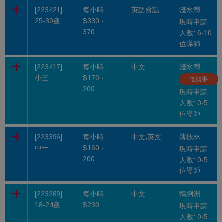
[223421]
每小時
英語會話
淺水灣
25-30歲
$330 -
現時申請
370
人數: 6-10
位導師
[223417]
每小時
中文
淺水灣
小三
$170 -
低競爭
200
現時申請
人數: 0-5
位導師
[223396]
每小時
中文,英文
薄扶林
中一
$160 -
現時申請
200
人數: 0-5
位導師
[223289]
每小時
中文
鴨脷洲
18-24歲
$230
現時申請
人數: 0-5