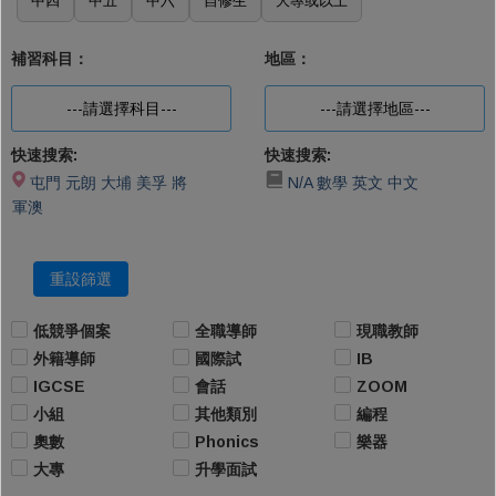
中四
中五
中六
自修生
大專或以上
補習科目：
地區：
---請選擇科目---
---請選擇地區---
快速搜索:
快速搜索:
屯門
元朗
大埔
美孚
將
N/A
數學
英文
中文
軍澳
重設篩選
低競爭個案
全職導師
現職教師
外籍導師
國際試
IB
IGCSE
會話
ZOOM
小組
其他類別
編程
奧數
Phonics
樂器
大專
升學面試