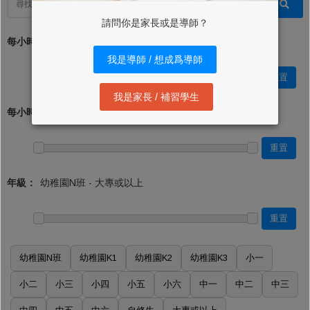
請問你是家長或是導師？
每小時學費 (最低)：*
我是導師 / 想成爲導師
重置
我是家長 / 補習學生
每小時學費 (最高)：
重置
年級：
重置
幼稚園N班
幼稚園K1
幼稚園K2
幼稚園K3
小一
小二
小三
小四
小五
小六
中一
中二
中三