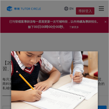
導師登入
×
已刊登檔案導師須每一星期更新一次可補時段，以作持續為導師招生。
00日00時00分00秒
餘下
。
了解更多
×
【2025年家長導師信賴 No.1 補習平台】上門補
習、私人補習個案
每月大量上門補習、私人補習個案，不論DSE文科補習、理科補習、
商科補習，還是高中、初中、小學補習，導師都能即時配對到適合的
私補個案。