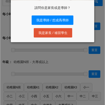
請問你是家長或是導師？
每小時學費 (最低)：*
我是導師 / 想成爲導師
重置
我是家長 / 補習學生
每小時學費 (最高)：
重置
年級：
重置
幼稚園N班
幼稚園K1
幼稚園K2
幼稚園K3
小一
小二
小三
小四
小五
小六
中一
中二
中三