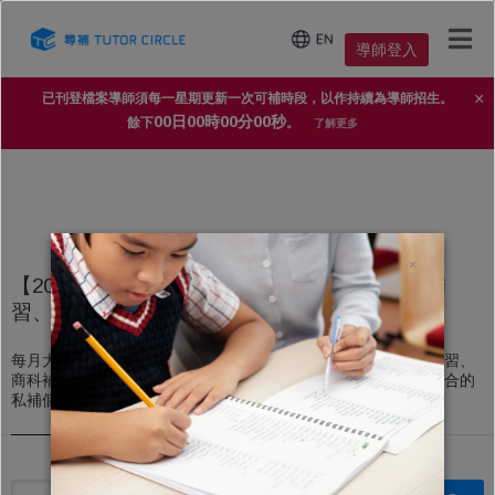
導師登入
×
已刊登檔案導師須每一星期更新一次可補時段，以作持續為導師招生。
00日00時00分00秒
餘下
。
了解更多
×
【2025年家長導師信賴 No.1 補習平台】上門補
習、私人補習個案
每月大量上門補習、私人補習個案，不論DSE文科補習、理科補習、
商科補習，還是高中、初中、小學補習，導師都能即時配對到適合的
私補個案。