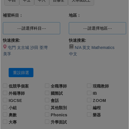
中四
中五
中六
自修生
大專或以上
補習科目：
地區：
---請選擇科目---
---請選擇地區---
快速搜索:
快速搜索:
屯門
太古城
沙田
荃灣
N/A
英文
Mathematics
美孚
中文
重設篩選
低競爭個案
全職導師
現職教師
外籍導師
國際試
IB
IGCSE
會話
ZOOM
小組
其他類別
編程
奧數
Phonics
樂器
大專
升學面試