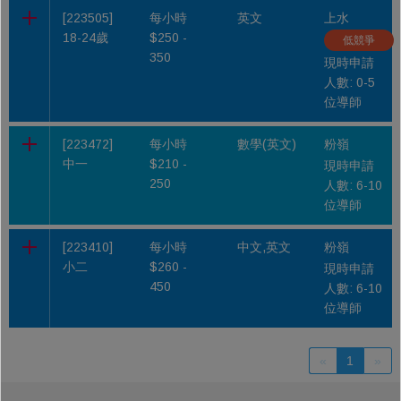
[223505]
每小時
英文
上水
18-24歲
$250 -
低競爭
350
現時申請
人數: 0-5
位導師
[223472]
每小時
數學(英文)
粉嶺
中一
$210 -
現時申請
250
人數: 6-10
位導師
[223410]
每小時
中文,英文
粉嶺
小二
$260 -
現時申請
450
人數: 6-10
位導師
«
1
»