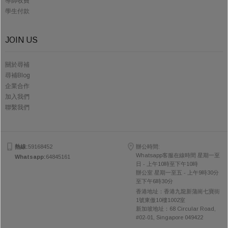
導師收費
學生付款
JOIN US
關於尋補
尋補Blog
企業合作
加入我們
聯繫我們
熱線:
59168452
辦公時間:
Whatsapp客服在線時間 星期一至
Whatsapp:
64845161
日 - 上午10時至下午10時
辦公室 星期一至五 - 上午9時30分
至下午6時30分
香港地址：香港九龍新蒲崗七寶街
1號東傲10樓1002室
新加坡地址：68 Circular Road,
#02-01, Singapore 049422