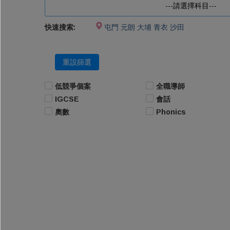
---請選擇科目---
快速搜索:
屯門
元朗
大埔
青衣
沙田
重設篩選
低競爭個案
全職導師
IGCSE
會話
奧數
Phonics