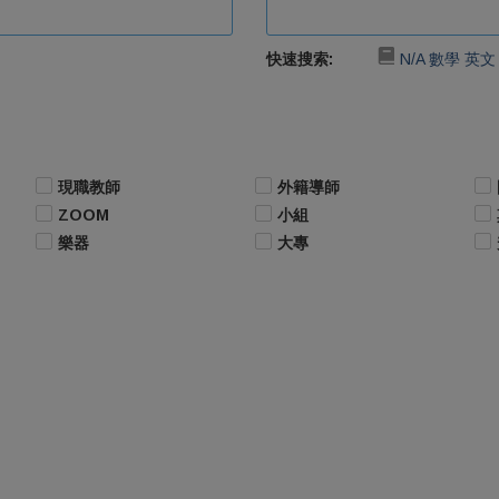
快速搜索:
N/A
數學
英文
現職教師
外籍導師
ZOOM
小組
樂器
大專